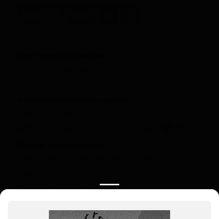
ДНК-тесты на родство
ДНК-тест на материнство
ДНК-тест на родство по Y-хромосоме
Этническое происхождение
ДНК-тест на этническое происхождение в
ДНК-тест на родство по Y-хромосоме
Privacy notice
Другие важные тесты
ДНК-тесты на установление родства
Дедушка/бабушка — внук/внучка
Полезная информация
О компании
Цены