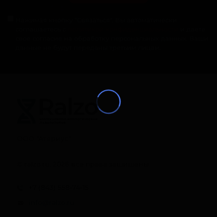
Нажимая кнопку "Связаться", Вы автоматически
соглашаетесь с
политикой конфиденциальности
и даете
свое согласие на обработку персональных данных. Ваши
данные не будут переданы третьим лицам.
ООО "Атериус"
© ralzo.ru, 2026 все права защищены
+7 (843) 558-74-15
info@ralzo.ru