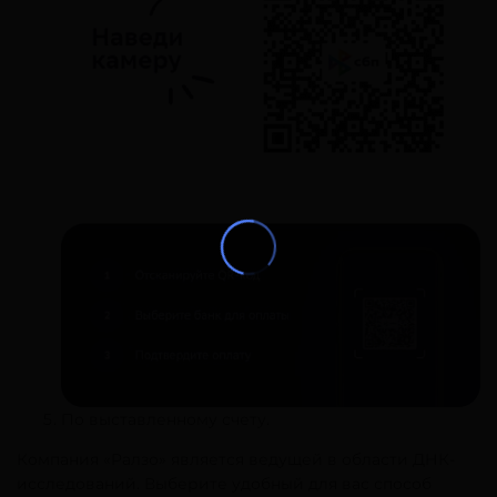
По выставленному счету.
Компания «Ралзо» является ведущей в области ДНК-
исследований. Выберите удобный для вас способ