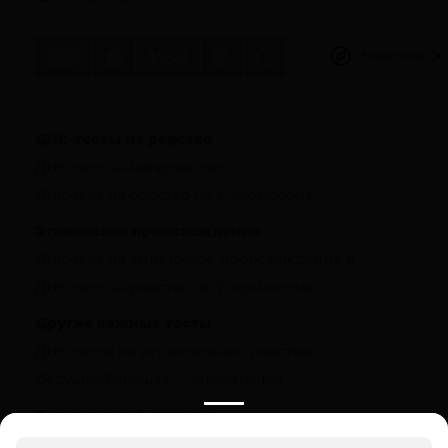
Privacy notice
ДНК-тесты на родство
ДНК-тест на материнство
ДНК-тест на родство по Y-хромосоме
Этническое происхождение
ДНК-тест на этническое происхождение в
ДНК-тест на родство по Y-хромосоме
Другие важные тесты
ДНК-тесты на установление родства
Дедушка/бабушка — внук/внучка
Полезная информация
О компании