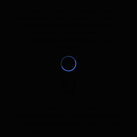
В пункте для приема образцов нашей
лаборатории в любое подходящее для вас
время. Вы можете забронировать
конкретную дату и время,
воспользовавшись предварительной
записью.
Самостоятельно: воспользовавшись
ватными палочками, приобретенными в
ближайшей аптеке (можно использовать
стандартные ушные ватные палочки).