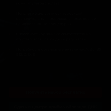
кожи от ультрафиолета.
Появление аллергических реакций,
воспалительных процессов в коже, реакция
на «агрессивные процедуры».
Способность организма самостоятельно
противостоять свободным радикалам.
Потребность организма в витаминах А, B6, B9,
B12, C, D, Е.
Получить набор бесплатно
Сдать в центре приёма образцов ДНК