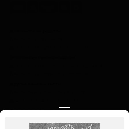
ДНК-тесты на родство
ДНК-тест на материнство
ДНК-тест на родство по Y-хромосоме
Этническое происхождение
ДНК-тест на этническое происхождение в
ДНК-тест на родство по Y-хромосоме
Другие важные тесты
ДНК-тесты на установление родства
Дедушка/бабушка — внук/внучка
Полезная информация
О компании
Цены