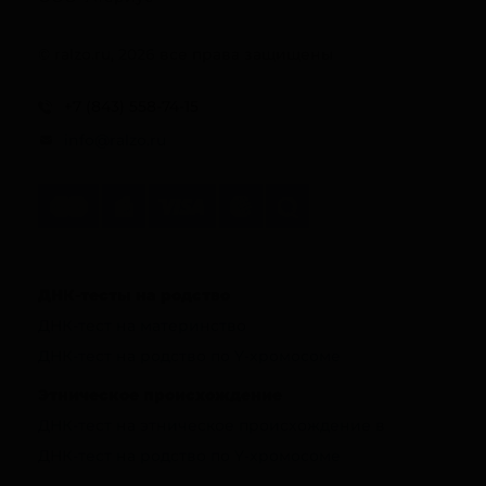
© ralzo.ru, 2026 все права защищены
+7 (843) 558-74-15
info@ralzo.ru
ДНК-тесты на родство
ДНК-тест на материнство
ДНК-тест на родство по Y-хромосоме
Этническое происхождение
ДНК-тест на этническое происхождение в
ДНК-тест на родство по Y-хромосоме