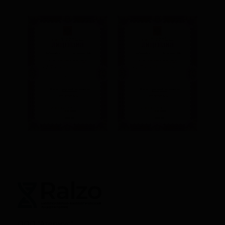
ООО "Атериус"