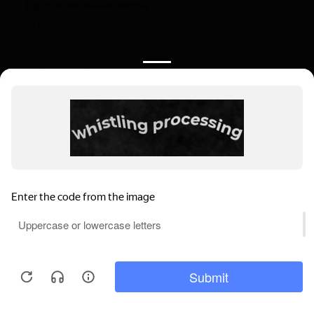
Другие важные тесты
ДНК-тесты на установление родства
Дедушка/бабушка — внук/внучка
Полезная информация
О компании
Цены
Вопрос-ответ (FAQ)
Контакты
Инструкции
Ваш регион:
Казань
Выбрать регион
Казань, ул. Маршала Чуйкова, 54, корп. 1, Эт.1.
Мы используем файлы cookie, чтобы
Тер.1
обеспечивать правильную работу нашего
Пн-Вс: 9.00-22.00
веб-сайта и анализировать сетевой