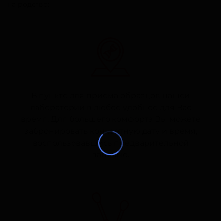
на родство:
В пункте для приема образцов нашей
лаборатории в любое удобное для Вас
время. Для большего комфорта Вы можете
забронировать конкретную дату и время,
воспользовавшись предварительной
записью.